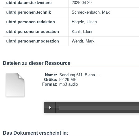
ubtrd.datum.textweitere
2025-04-29
ubtrd.personen.technik
Schreckenbach, Max
ubtrd.personen.redaktion
Hägele, Ulrich
ubtrd.personen.moderation
Kanli, Eleni
ubtrd.personen.moderation
Wendt, Mark
Dateien zu dieser Ressource
Name:
Sendung 611_Elena ...
Größe:
82.29 MB
Format:
mp3 audio
Das Dokument erscheint in: