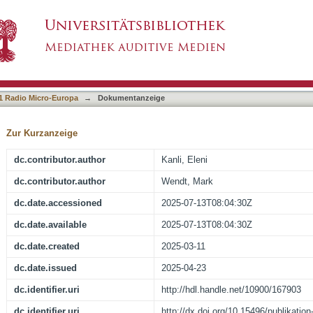
tilingue
1 Radio Micro-Europa
→
Dokumentanzeige
Zur Kurzanzeige
dc.contributor.author
Kanli, Eleni
dc.contributor.author
Wendt, Mark
dc.date.accessioned
2025-07-13T08:04:30Z
dc.date.available
2025-07-13T08:04:30Z
dc.date.created
2025-03-11
dc.date.issued
2025-04-23
dc.identifier.uri
http://hdl.handle.net/10900/167903
dc.identifier.uri
http://dx.doi.org/10.15496/publikatio