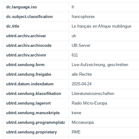
dc.language.iso
fr
dc.subject.classification
francophonie
dc.title
Le français en Afrique multilingue
ubtrd.archiv.archivar
uh
ubtrd.archiv.archivcode
UB-Server
ubtrd.archiv.archivnr
611
ubtrd.sendung.form
Live-Aufzeichnung, geschnitten
ubtrd.sendung.freigabe
alle Rechte
ubtrd.datum.indexdatum
2025-04-24
ubtrd.sendung.klassifikation
Literaturwissenschaften
ubtrd.sendung.lagerort
Radio Micro-Europa
ubtrd.sendung.manuskripte
keine
ubtrd.sendung.programmplatz
Microeuropa
ubtrd.sendung.proprietary
RME