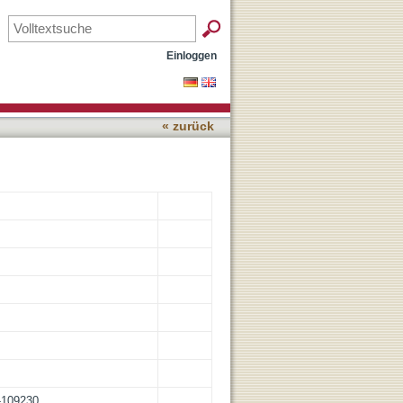
Einloggen
« zurück
n-109230