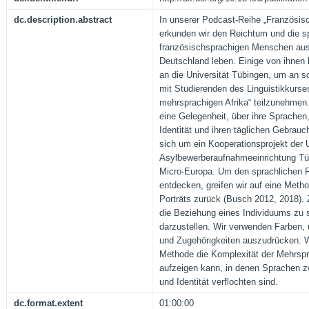
dc.description.abstract
In unserer Podcast-Reihe „Französis
erkunden wir den Reichtum und die spr
französischsprachigen Menschen aus A
Deutschland leben. Einige von ihne
an die Universität Tübingen, um an so
mit Studierenden des Linguistikkurse
mehrsprachigen Afrika“ teilzunehmen
eine Gelegenheit, über ihre Sprachen,
Identität und ihren täglichen Gebrau
sich um ein Kooperationsprojekt der U
Asylbewerberaufnahmeeinrichtung T
Micro-Europa. Um den sprachlichen 
entdecken, greifen wir auf eine Meth
Porträts zurück (Busch 2012, 2018). Z
die Beziehung eines Individuums zu 
darzustellen. Wir verwenden Farben,
und Zugehörigkeiten auszudrücken. W
Methode die Komplexität der Mehrspr
aufzeigen kann, in denen Sprachen z
und Identität verflochten sind.
dc.format.extent
01:00:00