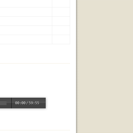
00:00
/
59:55