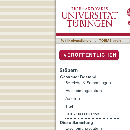
Le français en Afrique mul
Publikationsdienste
→
TOBIAS-audio
→
VERÖFFENTLICHEN
Stöbern
Gesamter Bestand
Bereiche & Sammlungen
Erscheinungsdatum
Autoren
Titel
DDC-Klassifikation
Diese Sammlung
Erscheinungsdatum