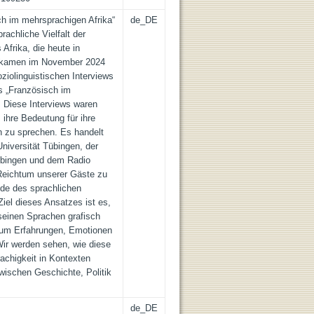
ch im mehrsprachigen Afrika“
de_DE
achliche Vielfalt der
frika, die heute in
n kamen im November 2024
ziolinguistischen Interviews
s „Französisch im
. Diese Interviews waren
 ihre Bedeutung für ihre
ch zu sprechen. Es handelt
niversität Tübingen, der
übingen und dem Radio
Reichtum unserer Gäste zu
ode des sprachlichen
iel dieses Ansatzes ist es,
seinen Sprachen grafisch
 um Erfahrungen, Emotionen
ir werden sehen, wie diese
achigkeit in Kontexten
wischen Geschichte, Politik
de_DE