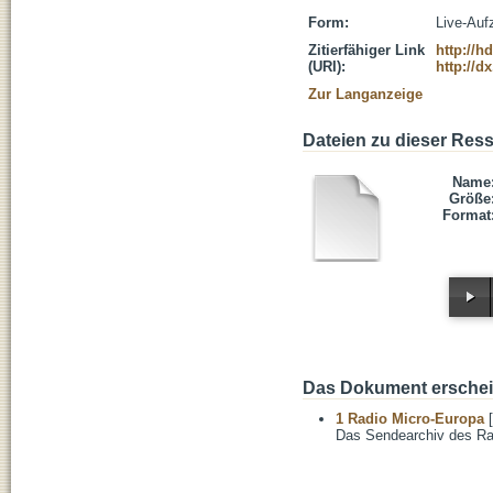
Form:
Live-Auf
Zitierfähiger Link
http://h
(URI):
http://d
Zur Langanzeige
Dateien zu dieser Res
Name
Größe
Format
Das Dokument erschein
1 Radio Micro-Europa
[
Das Sendearchiv des Ra