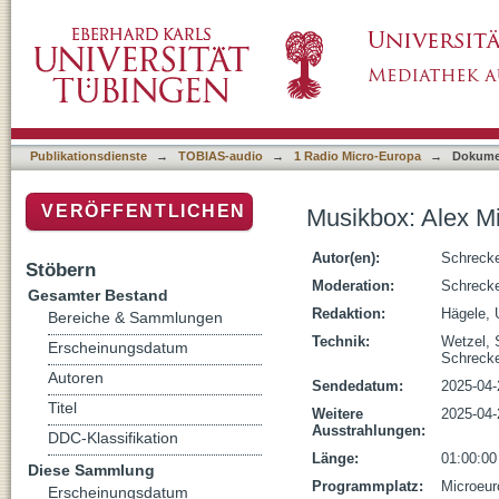
Musikbox: Alex Misko Live aus der Westspitz
Publikationsdienste
→
TOBIAS-audio
→
1 Radio Micro-Europa
→
Dokume
VERÖFFENTLICHEN
Musikbox: Alex Mi
Autor(en):
Schreck
Stöbern
Moderation:
Schreck
Gesamter Bestand
Redaktion:
Hägele, 
Bereiche & Sammlungen
Technik:
Wetzel,
Erscheinungsdatum
Schreck
Autoren
Sendedatum:
2025-04-
Titel
Weitere
2025-04-
Ausstrahlungen:
DDC-Klassifikation
Länge:
01:00:00
Diese Sammlung
Programmplatz:
Microeur
Erscheinungsdatum