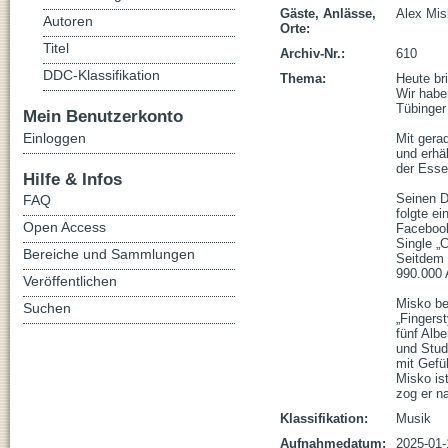
Gäste, Anlässe,
Alex Mis
Autoren
Orte:
Titel
Archiv-Nr.:
610
DDC-Klassifikation
Thema:
Heute br
Wir habe
Tübinge
Mein Benutzerkonto
Einloggen
Mit gera
und erhäl
der Esse
Hilfe & Infos
Seinen D
FAQ
folgte ei
Open Access
Facebook
Single „C
Bereiche und Sammlungen
Seitdem 
990.000 A
Veröffentlichen
Misko be
Suchen
„Fingerst
fünf Albe
und Stud
mit Gefü
Misko ist
zog er n
Klassifikation:
Musik
Aufnahmedatum:
2025-01-