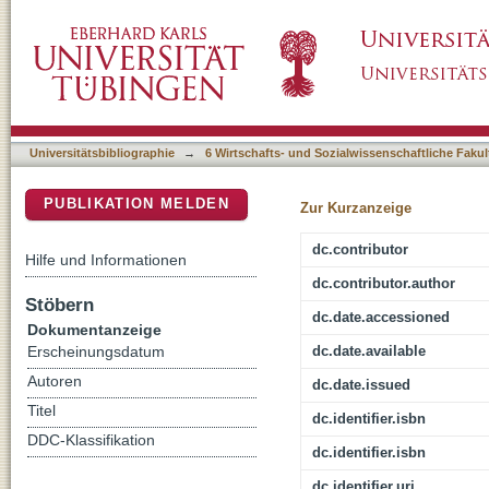
Ambivalente Identitäten : erziehungswissens
DSpace Repositorium (Manakin basiert)
Immanuel Wallerstein
Universitätsbibliographie
→
6 Wirtschafts- und Sozialwissenschaftliche Fakul
PUBLIKATION MELDEN
Zur Kurzanzeige
dc.contributor
Hilfe und Informationen
dc.contributor.author
Stöbern
dc.date.accessioned
Dokumentanzeige
dc.date.available
Erscheinungsdatum
Autoren
dc.date.issued
Titel
dc.identifier.isbn
DDC-Klassifikation
dc.identifier.isbn
dc.identifier.uri