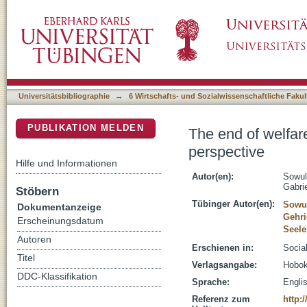
The end of welfare states as we know them? 
DSpace Repositorium (Manakin basiert)
Universitätsbibliographie
→
6 Wirtschafts- und Sozialwissenschaftliche Fakul
PUBLIKATION MELDEN
The end of welfar
perspective
Hilfe und Informationen
Autor(en):
Sowul
Gabri
Stöbern
Tübinger Autor(en):
Sowul
Dokumentanzeige
Gehri
Erscheinungsdatum
Seele
Autoren
Erschienen in:
Social
Titel
Verlagsangabe:
Hobok
DDC-Klassifikation
Sprache:
Engli
Referenz zum
http: