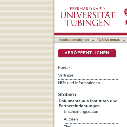
Kontrapunktisches Lesen – 
DSpace Repositorium (Manakin b
Publikationsdienste
→
TOBIAS-portale
→
VERÖFFENTLICHEN
Kontakt
Verträge
Hilfe und Informationen
Stöbern
Dokumente aus Instituten und
Partnereinrichtungen
Erscheinungsdatum
Autoren
Titel