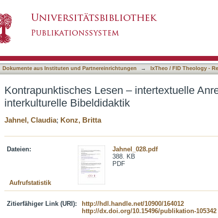
intertextuelle Anregungen für eine interkulture
asiert)
Dokumente aus Instituten und Partnereinrichtungen
→
IxTheo / FID Theology - R
Kontrapunktisches Lesen – intertextuelle Anr
interkulturelle Bibeldidaktik
Jahnel, Claudia
;
Konz, Britta
Dateien:
Jahnel_028.pdf
388. KB
PDF
Aufrufstatistik
Zitierfähiger Link (URI):
http://hdl.handle.net/10900/164012
http://dx.doi.org/10.15496/publikation-105342