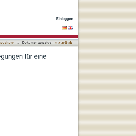
lle Bibeldidaktik
Einloggen
« zurück
epository
→
Dokumentanzeige
egungen für eine