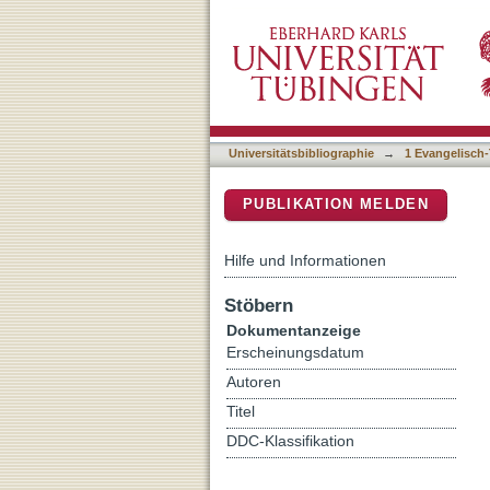
Was man (noch immer) von 
DSpace Repositorium (Manakin b
Relevanz eines vergessen
Universitätsbibliographie
→
1 Evangelisch-
PUBLIKATION MELDEN
Hilfe und Informationen
Stöbern
Dokumentanzeige
Erscheinungsdatum
Autoren
Titel
DDC-Klassifikation