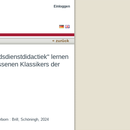
nn : zur historischen
Einloggen
« zurück
sdienstdidactiek" lernen
ssenen Klassikers der
born : Brill, Schöningh, 2024