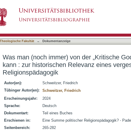
der „Kritische Godsdienstdidactiek" lernen ka
asiert)
en Klassikers der Religionspädagogik
Theologische Fakultät
→
Dokumentanzeige
Was man (noch immer) von der „Kritische God
kann : zur historischen Relevanz eines verge
Religionspädagogik
Autor(en):
Schweitzer, Friedrich
Tübinger Autor(en):
Schweitzer, Friedrich
Erscheinungsjahr:
2024
Sprache:
Deutsch
Dokumentart:
Teil eines Buches
Erschienen in:
Eine Summe politischer Religionspädagogik? - Pader
Seitenbereich:
265-282