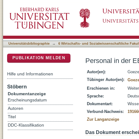
Personal in der EB/WB
DSpace Repositorium (Manakin basiert)
Universitätsbibliographie
→
6 Wirtschafts- und Sozialwissenschaftliche Fakul
PUBLIKATION MELDEN
Personal in der 
Autor(en):
Goeze
Hilfe und Informationen
Tübinger Autor(en):
Goeze
Stöbern
Erschienen in:
Weiter
Dokumentanzeige
Sprache:
Deuts
Erscheinungsdatum
Dokumentart:
Wissen
Autoren
Verbund-Nachweis:
19166
Titel
Zur Langanzeige
DDC-Klassifikation
Das Dokument erschein