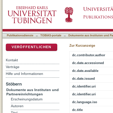
Hans-Georg Geyer und die Kritische Theorie
DSpace Repositorium (Manakin basiert)
Publikationsdienste
→
TOBIAS-portale
→
Dokumente aus Instituten und Pa
Zur Kurzanzeige
VERÖFFENTLICHEN
dc.contributor.author
Kontakt
dc.date.accessioned
Verträge
dc.date.available
Hilfe und Informationen
dc.date.issued
Stöbern
dc.identifier.uri
Dokumente aus Instituten und
Partnereinrichtungen
dc.identifier.uri
Erscheinungsdatum
dc.language.iso
Autoren
dc.title
Titel