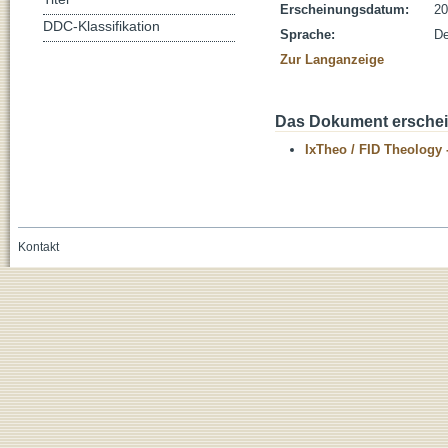
Erscheinungsdatum:
20
DDC-Klassifikation
Sprache:
De
Zur Langanzeige
Das Dokument erschein
IxTheo / FID Theology 
Kontakt