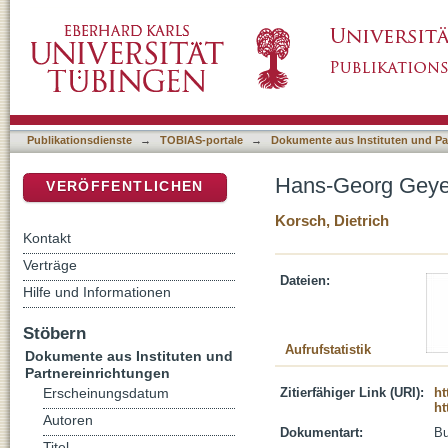
Hans-Georg Geyer und die Kritische Theorie
DSpace Repositorium (Manakin basiert)
Publikationsdienste
→
TOBIAS-portale
→
Dokumente aus Instituten und Pa
Hans-Georg Geyer
VERÖFFENTLICHEN
Korsch, Dietrich
Kontakt
Verträge
Dateien:
Hilfe und Informationen
Stöbern
Aufrufstatistik
Dokumente aus Instituten und
Partnereinrichtungen
Zitierfähiger Link (URI):
ht
Erscheinungsdatum
ht
Autoren
Dokumentart:
B
Titel