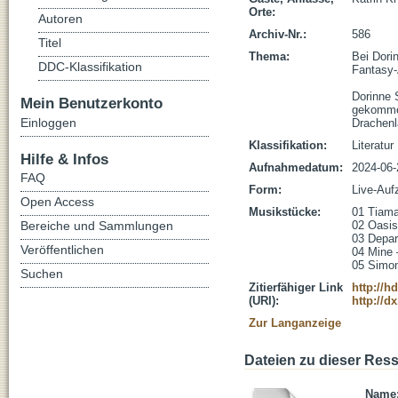
Orte:
Autoren
Archiv-Nr.:
586
Titel
Thema:
Bei Dori
DDC-Klassifikation
Fantasy-A
Dorinne 
Mein Benutzerkonto
gekommen
Einloggen
Drachenl
Klassifikation:
Literatur
Hilfe & Infos
Aufnahmedatum:
2024-06-
FAQ
Form:
Live-Auf
Open Access
Musikstücke:
01 Tiama
Bereiche und Sammlungen
02 Oasis 
03 Depar
Veröffentlichen
04 Mine –
05 Simon
Suchen
Zitierfähiger Link
http://h
(URI):
http://d
Zur Langanzeige
Dateien zu dieser Res
Name