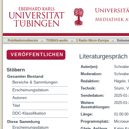
Literaturgespräch mit Katrin Knopp und Joh
Publikationsdienste
→
TOBIAS-audio
→
1 Radio Micro-Europa
→
Dokume
VERÖFFENTLICHEN
Literaturgespräch
Autor(en):
Schnabel
Stöbern
Moderation:
Schnabel
Gesamter Bestand
Redaktion:
Hägele, 
Bereiche & Sammlungen
Technik:
Sturm, V
Erscheinungsdatum
Sendedatum:
2025-01-
Autoren
Weitere
2025-01-
Titel
Ausstrahlungen:
DDC-Klassifikation
Länge:
01:00:00
Diese Sammlung
Programmplatz:
Microeur
Erscheinungsdatum
Gäste, Anlässe,
Katrin K