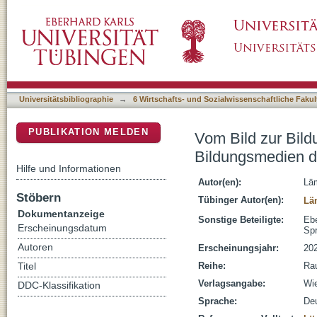
Vom Bild zur Bildung : Computerspiele als 
DSpace Repositorium (Manakin basiert)
Universitätsbibliographie
→
6 Wirtschafts- und Sozialwissenschaftliche Fakul
PUBLIKATION MELDEN
Vom Bild zur Bild
Bildungsmedien 
Hilfe und Informationen
Autor(en):
Lä
Stöbern
Tübinger Autor(en):
Lä
Dokumentanzeige
Sonstige Beteiligte:
Ebe
Erscheinungsdatum
Sp
Autoren
Erscheinungsjahr:
20
Reihe:
Rau
Titel
Verlagsangabe:
Wie
DDC-Klassifikation
Sprache:
De