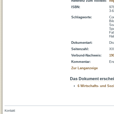
Referenz zum Volltext:
htt
ISBN:
978
3-6
Schlagworte:
Co
Bil
Soz
Spa
Fal
Ha
Dokumentart:
Dis
Seitenzahl:
XII
Verbund-Nachweis:
19
Kommentar:
Ers
Zur Langanzeige
Das Dokument erschein
6 Wirtschafts- und Soz
Kontakt