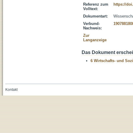
Referenz zum
https://doi
Volltext:
Dokumentart:
Wissenschaf
Verbund-
190788180
Nachweis:
Zur
Langanzeige
Das Dokument erschein
6 Wirtschafts- und Soz
Kontakt