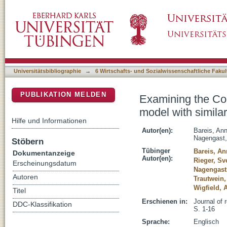
Examining the Conscientiousness × Interest
DSpace Repositorium (Manakin basiert)
in high school and college students
Universitätsbibliographie
→
6 Wirtschafts- und Sozialwissenschaftliche Fakul
PUBLIKATION MELDEN
Examining the Co
model with similar
Hilfe und Informationen
Autor(en):
Bareis, An
Nagengast,
Stöbern
Tübinger
Bareis, An
Dokumentanzeige
Autor(en):
Rieger, Sv
Erscheinungsdatum
Nagengast
Autoren
Trautwein,
Wigfield, 
Titel
Erschienen in:
Journal of 
DDC-Klassifikation
S. 1-16
Sprache:
Englisch