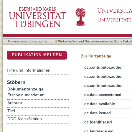
Impact of contraction intensity and ankle joi
DSpace Repositorium (Manakin basiert)
angle during isometric and dynamic contract
Universitätsbibliographie
→
6 Wirtschafts- und Sozialwissenschaftliche Fakul
PUBLIKATION MELDEN
Zur Kurzanzeige
dc.contributor.author
Hilfe und Informationen
dc.contributor.author
Stöbern
dc.contributor.author
Dokumentanzeige
dc.date.accessioned
Erscheinungsdatum
Autoren
dc.date.available
Titel
dc.date.issued
DDC-Klassifikation
dc.identifier.uri
dc.language.iso