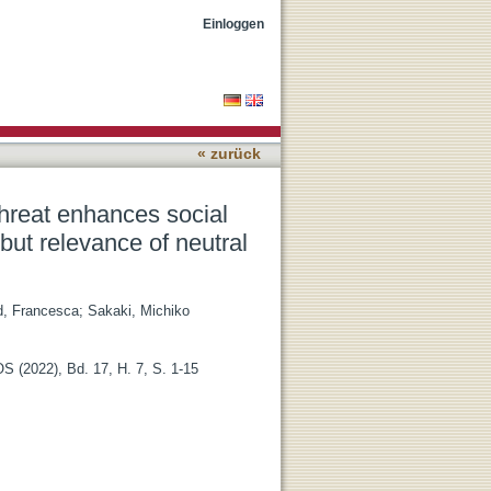
ty-linked attentional bias
Einloggen
« zurück
threat enhances social
 but relevance of neutral
ld, Francesca
;
Sakaki, Michiko
 (2022), Bd. 17, H. 7, S. 1-15