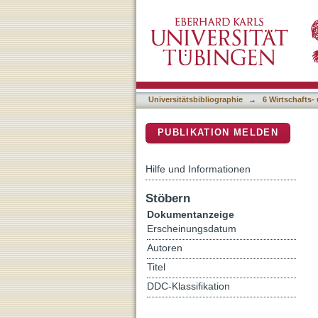
Now you see it, now you do
DSpace Repositorium (Manakin b
to angry faces, but relevan
Universitätsbibliographie
→
6 Wirtschafts-
PUBLIKATION MELDEN
Hilfe und Informationen
Stöbern
Dokumentanzeige
Erscheinungsdatum
Autoren
Titel
DDC-Klassifikation