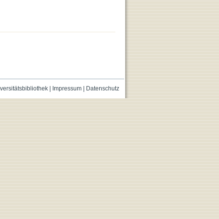
versitätsbibliothek
|
Impressum
|
Datenschutz