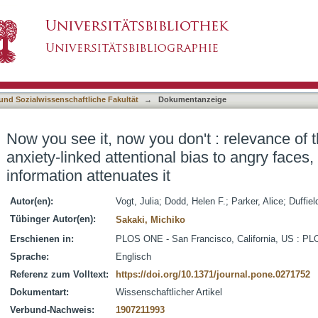
n't : relevance of threat enhances social anxie
asiert)
ce of neutral information attenuates it
 und Sozialwissenschaftliche Fakultät
→
Dokumentanzeige
Now you see it, now you don't : relevance of 
anxiety-linked attentional bias to angry faces,
information attenuates it
Autor(en):
Vogt, Julia
;
Dodd, Helen F.
;
Parker, Alice
;
Duffie
Tübinger Autor(en):
Sakaki, Michiko
Erschienen in:
PLOS ONE - San Francisco, California, US : PLOS
Sprache:
Englisch
Referenz zum Volltext:
https://doi.org/10.1371/journal.pone.0271752
Dokumentart:
Wissenschaftlicher Artikel
Verbund-Nachweis:
1907211993