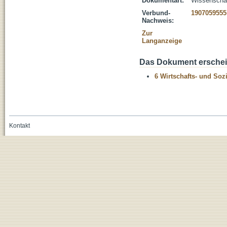
Dokumentart:
Wissenschaft
Verbund-
1907059555
Nachweis:
Zur
Langanzeige
Das Dokument erschein
6 Wirtschafts- und Soz
Kontakt