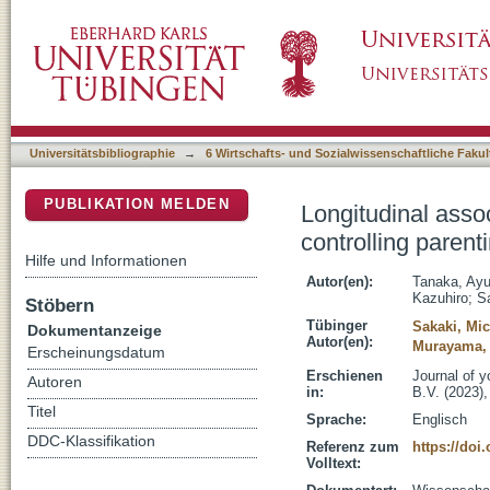
Longitudinal association between maternal a
DSpace Repositorium (Manakin basiert)
adolexcents' depressive symptoms
Universitätsbibliographie
→
6 Wirtschafts- und Sozialwissenschaftliche Fakul
PUBLIKATION MELDEN
Longitudinal ass
controlling paren
Hilfe und Informationen
Autor(en):
Tanaka, Ay
Kazuhiro
;
S
Stöbern
Tübinger
Sakaki, Mi
Dokumentanzeige
Autor(en):
Murayama,
Erscheinungsdatum
Erschienen
Journal of 
Autoren
in:
B.V. (2023),
Titel
Sprache:
Englisch
DDC-Klassifikation
Referenz zum
https://doi
Volltext: