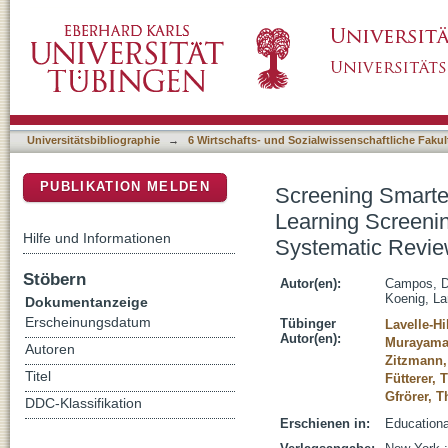
Screening Smarter, Not Harder: A Comparati
DSpace Repositorium (Manakin basiert)
Algorithms and Heuristic Stopping Criteria 
Universitätsbibliographie
→
6 Wirtschafts- und Sozialwissenschaftliche Fakul
PUBLIKATION MELDEN
Screening Smarter
Learning Screenin
Hilfe und Informationen
Systematic Revie
Stöbern
Autor(en):
Campos, D
Koenig, La
Dokumentanzeige
Erscheinungsdatum
Tübinger
Lavelle-Hi
Autor(en):
Murayama
Autoren
Zitzmann,
Titel
Fütterer, 
Gfrörer, 
DDC-Klassifikation
Erschienen in:
Educationa