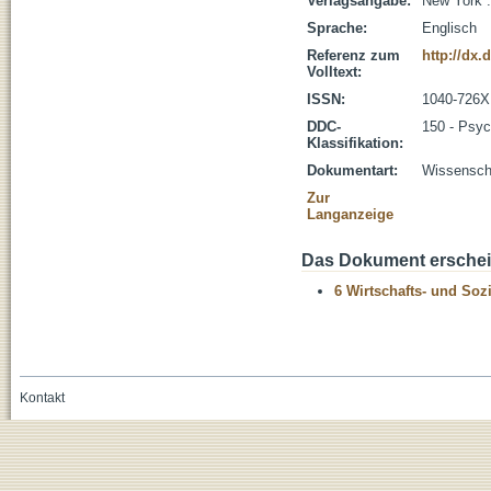
Verlagsangabe:
New York :
Sprache:
Englisch
Referenz zum
http://dx.
Volltext:
ISSN:
1040-726X
DDC-
150 - Psyc
Klassifikation:
Dokumentart:
Wissenscha
Zur
Langanzeige
Das Dokument erschein
6 Wirtschafts- und Soz
Kontakt