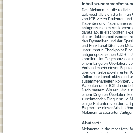
Inhaltszusammenfassun
Das Melanom ist die tödlichs
auf, weshalb sich die Immun-
von ICB vielen Patienten und 
Patienten und Patientinnen a
antagonistischen Antikörpern
darauf ab, in erschöpften T-Ze
dieser Doktorarbeit werden me
den Dynamiken und der Spezi
und Funktionalitäten von Mel
unter Immun-Checkpoint-Bloc
antigenspezifischen CD8+ T-Z
korreliert. Im Gegensatz dazu
einem längeren Überleben, ver
Vorhandensein dieser Populat
über die Krebsabwehr unter I
Zellen funktionell aktiv sind
zusammenarbeiten könnten. De
Patienten unter ICB da sie 
Nach bestem Wissen wird zum
einem längeren Überleben korr
zunehmenden Frequenz. M-MDS
einige Patienten von der ICB 
Ergebnisse dieser Arbeit könn
Melanom-assoziierten Antige
Abstract:
Melanoma is the most fatal fo