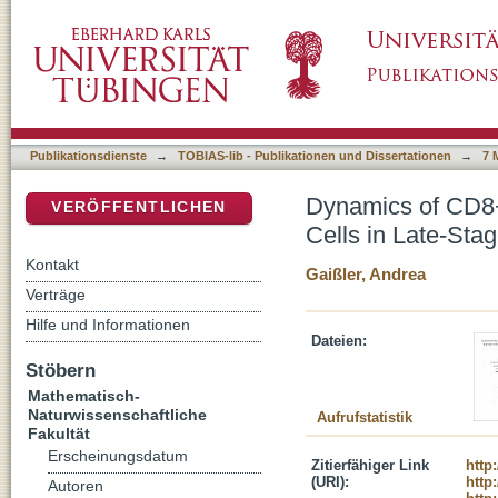
Dynamics of CD8+, CD4+ T cells, and Myelo
DSpace Repositorium (Manakin basiert)
Patients
Publikationsdienste
→
TOBIAS-lib - Publikationen und Dissertationen
→
7 
Dynamics of CD8+
VERÖFFENTLICHEN
Cells in Late-Sta
Kontakt
Gaißler, Andrea
Verträge
Hilfe und Informationen
Dateien:
Stöbern
Mathematisch-
Naturwissenschaftliche
Aufrufstatistik
Fakultät
Erscheinungsdatum
Zitierfähiger Link
http
(URI):
http
Autoren