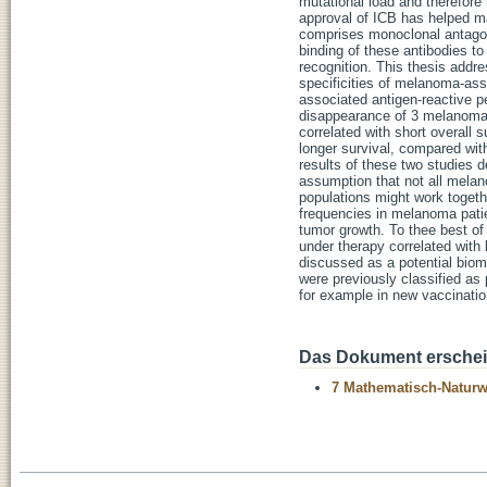
mutational load and therefore
approval of ICB has helped ma
comprises monoclonal antagon
binding of these antibodies to
recognition. This thesis addr
specificities of melanoma-ass
associated antigen-reactive p
disappearance of 3 melanoma-a
correlated with short overall 
longer survival, compared wit
results of these two studies d
assumption that not all melano
populations might work togeth
frequencies in melanoma patie
tumor growth. To thee best of
under therapy correlated with
discussed as a potential biom
were previously classified as 
for example in new vaccinati
Das Dokument erschein
7 Mathematisch-Naturwi