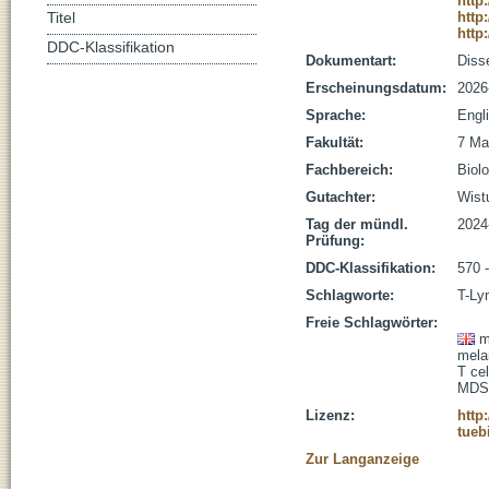
http
http
Titel
http
DDC-Klassifikation
Dokumentart:
Disse
Erscheinungsdatum:
2026
Sprache:
Engl
Fakultät:
7 Ma
Fachbereich:
Biolo
Gutachter:
Wist
Tag der mündl.
2024
Prüfung:
DDC-Klassifikation:
570 
Schlagworte:
T-Ly
Freie Schlagwörter:
m
mela
T cel
MDS
Lizenz:
http
tueb
Zur Langanzeige