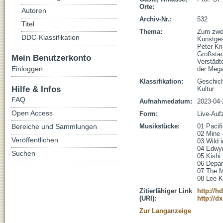
Orte:
Autoren
Archiv-Nr.:
532
Titel
Thema:
Zum zwei
DDC-Klassifikation
Kunstgesc
Peter Kri
Großstäd
Mein Benutzerkonto
Verstädt
Einloggen
der Mega
Klassifikation:
Geschic
Hilfe & Infos
Kultur
FAQ
Aufnahmedatum:
2023-04-
Open Access
Form:
Live-Auf
Bereiche und Sammlungen
Musikstücke:
01 Pacifi
02 Mine –
Veröffentlichen
03 Wild i
04 Edwyn 
Suchen
05 Kishi 
06 Depart
07 The M
08 Lee K
Zitierfähiger Link
http://h
(URI):
http://d
Zur Langanzeige