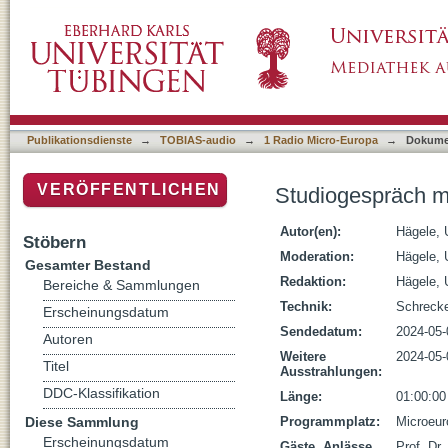
Studiogespräch mit Peter Krieger
Publikationsdienste
→
TOBIAS-audio
→
1 Radio Micro-Europa
→
Dokume
VERÖFFENTLICHEN
Studiogespräch mi
Autor(en):
Hägele, 
Stöbern
Moderation:
Hägele, 
Gesamter Bestand
Redaktion:
Hägele, 
Bereiche & Sammlungen
Technik:
Schreck
Erscheinungsdatum
Sendedatum:
2024-05-
Autoren
Weitere
2024-05-
Titel
Ausstrahlungen:
DDC-Klassifikation
Länge:
01:00:00
Diese Sammlung
Programmplatz:
Microeur
Erscheinungsdatum
Gäste, Anlässe,
Prof. Dr.