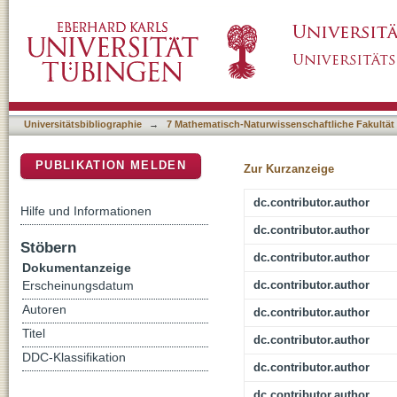
Functionally-instr ucted modifiers of respons
DSpace Repositorium (Manakin basiert)
Universitätsbibliographie
→
7 Mathematisch-Naturwissenschaftliche Fakultät
PUBLIKATION MELDEN
Zur Kurzanzeige
dc.contributor.author
Hilfe und Informationen
dc.contributor.author
Stöbern
dc.contributor.author
Dokumentanzeige
dc.contributor.author
Erscheinungsdatum
Autoren
dc.contributor.author
Titel
dc.contributor.author
DDC-Klassifikation
dc.contributor.author
dc.contributor.author