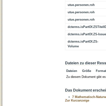
utue.personen.roh
utue.personen.roh
utue.personen.roh
dcterms.isPartOf.ZSTitelI
dcterms.isPartOf.ZS-Issue
dcterms.isPartOf.ZS-
Volume
Dateien zu dieser Res
Dateien
Größe
Forma
Zu diesem Dokument gibt es 
Das Dokument erschein
7 Mathematisch-Naturwi
Zur Kurzanzeige