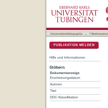
Functionally-instr ucted m
DSpace Repositorium (Manakin b
Universitätsbibliographie
→
7 Mathematisc
PUBLIKATION MELDEN
Hilfe und Informationen
Stöbern
Dokumentanzeige
Erscheinungsdatum
Autoren
Titel
DDC-Klassifikation