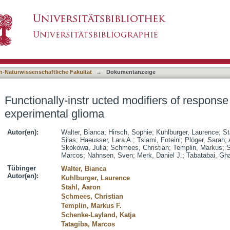
odifiers of response to ATR inhibition in exper
asiert)
h-Naturwissenschaftliche Fakultät
→
Dokumentanzeige
Functionally-instr ucted modifiers of response 
experimental glioma
Autor(en):
Walter, Bianca
;
Hirsch, Sophie
;
Kuhlburger, Laurence
;
St
Silas
;
Haeusser, Lara A.
;
Tsiami, Foteini
;
Plöger, Sarah
;
Skokowa, Julia
;
Schmees, Christian
;
Templin, Markus
;
S
Marcos
;
Nahnsen, Sven
;
Merk, Daniel J.
;
Tabatabai, Gh
Tübinger
Walter, Bianca
Autor(en):
Kuhlburger, Laurence
Stahl, Aaron
Schmees, Christian
Templin, Markus F.
Schenke-Layland, Katja
Tatagiba, Marcos