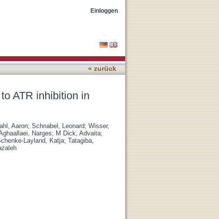
imental glioma
Einloggen
« zurück
to ATR inhibition in
ahl, Aaron
;
Schnabel, Leonard
;
Wisser,
Aghaallaei, Narges
;
M Dick, Advaita
;
chenke-Layland, Katja
;
Tatagiba,
azaleh