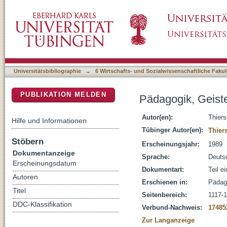
Pädagogik, Geisteswissenschaftliche (histori
DSpace Repositorium (Manakin basiert)
Universitätsbibliographie
→
6 Wirtschafts- und Sozialwissenschaftliche Fakul
PUBLIKATION MELDEN
Pädagogik, Geiste
Autor(en):
Thier
Hilfe und Informationen
Tübinger Autor(en):
Thier
Stöbern
Erscheinungsjahr:
1989
Dokumentanzeige
Sprache:
Deuts
Erscheinungsdatum
Dokumentart:
Teil e
Autoren
Erschienen in:
Pädago
Titel
Seitenbereich:
1117-
DDC-Klassifikation
Verbund-Nachweis:
17485
Zur Langanzeige