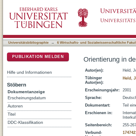
Orientierung in der Welt als Lernprozess
DSpace Repositorium (Manakin basiert)
Universitätsbibliographie
→
6 Wirtschafts- und Sozialwissenschaftliche Fakul
PUBLIKATION MELDEN
Orientierung in d
Autor(en):
Held, J
Hilfe und Informationen
Tübinger
Held, J
Autor(en):
Stöbern
Erscheinungsjahr:
2001
Dokumentanzeige
Sprache:
Deutsc
Erscheinungsdatum
Dokumentart:
Teil ei
Autoren
Erschienen in:
Internat
Titel
Interku
DDC-Klassifikation
Seitenbereich:
255-26
Verbund-
174742