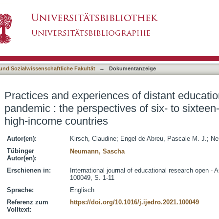
 of distant education during the COVID-10 pan
asiert)
ds from three high-income countries
 und Sozialwissenschaftliche Fakultät
→
Dokumentanzeige
Practices and experiences of distant educati
pandemic : the perspectives of six- to sixteen
high-income countries
Autor(en):
Kirsch, Claudine
;
Engel de Abreu, Pascale M. J.
;
Ne
Tübinger
Neumann, Sascha
Autor(en):
Erschienen in:
International journal of educational research open - 
100049, S. 1-11
Sprache:
Englisch
Referenz zum
https://doi.org/10.1016/j.ijedro.2021.100049
Volltext: