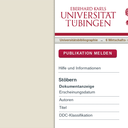
Practices and experiences
DSpace Repositorium (Manakin b
of six- to sixteen-year-ol
Universitätsbibliographie
→
6 Wirtschafts-
PUBLIKATION MELDEN
Hilfe und Informationen
Stöbern
Dokumentanzeige
Erscheinungsdatum
Autoren
Titel
DDC-Klassifikation