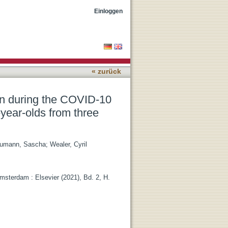
demic : the perspectives
Einloggen
« zurück
on during the COVID-10
-year-olds from three
umann, Sascha
;
Wealer, Cyril
Amsterdam : Elsevier (2021), Bd. 2, H.