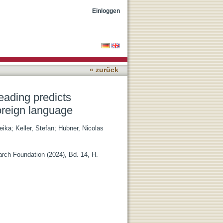
t and motivation in
Einloggen
« zurück
eading predicts
oreign language
eika
;
Keller, Stefan
;
Hübner, Nicolas
arch Foundation (2024), Bd. 14, H.