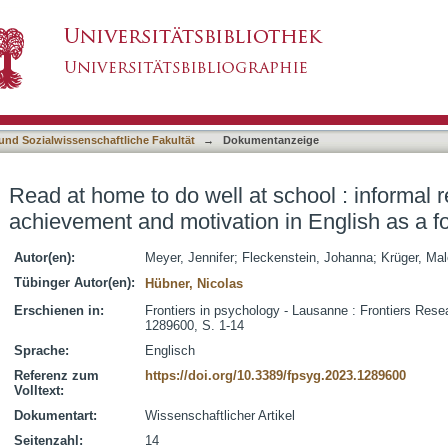
t school : informal reading predicts achievemen
asiert)
uage
 und Sozialwissenschaftliche Fakultät
→
Dokumentanzeige
Read at home to do well at school : informal r
achievement and motivation in English as a f
Autor(en):
Meyer, Jennifer
;
Fleckenstein, Johanna
;
Krüger, Mal
Tübinger Autor(en):
Hübner, Nicolas
Erschienen in:
Frontiers in psychology - Lausanne : Frontiers Rese
1289600, S. 1-14
Sprache:
Englisch
Referenz zum
https://doi.org/10.3389/fpsyg.2023.1289600
Volltext:
Dokumentart:
Wissenschaftlicher Artikel
Seitenzahl:
14