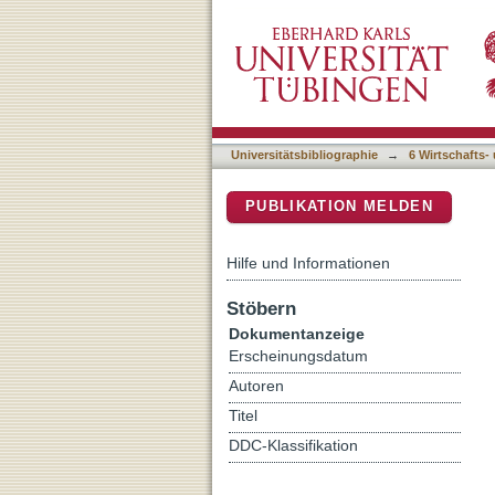
Read at home to do well a
DSpace Repositorium (Manakin b
English as a foreign lang
Universitätsbibliographie
→
6 Wirtschafts-
PUBLIKATION MELDEN
Hilfe und Informationen
Stöbern
Dokumentanzeige
Erscheinungsdatum
Autoren
Titel
DDC-Klassifikation