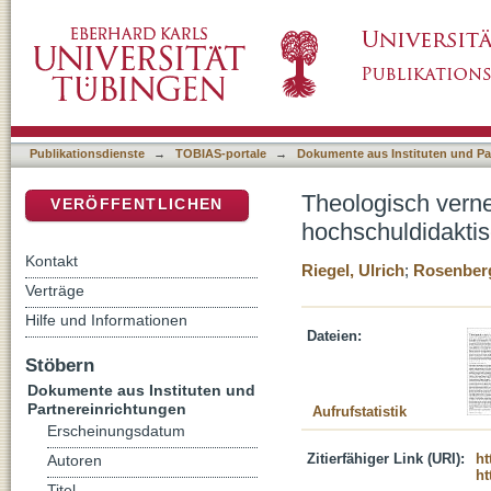
Theologisch vernetzt denken und lehren : Inte
DSpace Repositorium (Manakin basiert)
Herausforderung (2. Teil)
Publikationsdienste
→
TOBIAS-portale
→
Dokumente aus Instituten und Pa
Theologisch vernet
VERÖFFENTLICHEN
hochschuldidaktis
Kontakt
Riegel, Ulrich
;
Rosenberg
Verträge
Hilfe und Informationen
Dateien:
Stöbern
Dokumente aus Instituten und
Partnereinrichtungen
Aufrufstatistik
Erscheinungsdatum
Zitierfähiger Link (URI):
ht
Autoren
ht
Titel