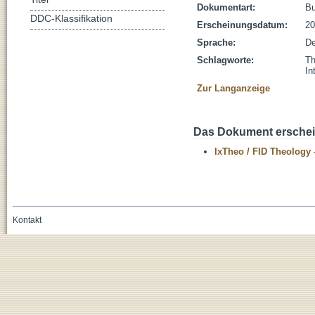
Dokumentart:
B
DDC-Klassifikation
Erscheinungsdatum:
20
Sprache:
De
Schlagworte:
Th
In
Zur Langanzeige
Das Dokument erschein
IxTheo / FID Theology 
Kontakt