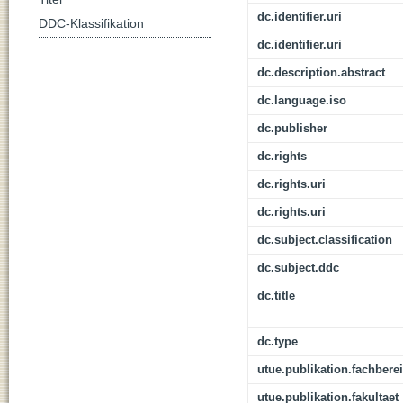
dc.identifier.uri
DDC-Klassifikation
dc.identifier.uri
dc.description.abstract
dc.language.iso
dc.publisher
dc.rights
dc.rights.uri
dc.rights.uri
dc.subject.classification
dc.subject.ddc
dc.title
dc.type
utue.publikation.fachbere
utue.publikation.fakultaet