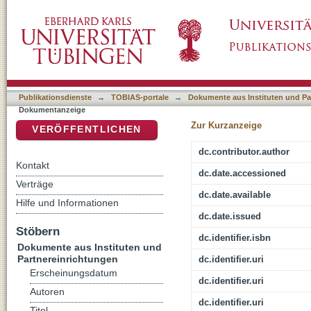
Theorizing feminist-democratic media activi
DSpace Repositorium (Manakin basiert)
Publikationsdienste
→
TOBIAS-portale
→
Dokumente aus Instituten und Pa
Dokumentanzeige
Zur Kurzanzeige
VERÖFFENTLICHEN
dc.contributor.author
Kontakt
dc.date.accessioned
Verträge
dc.date.available
Hilfe und Informationen
dc.date.issued
Stöbern
dc.identifier.isbn
Dokumente aus Instituten und
Partnereinrichtungen
dc.identifier.uri
Erscheinungsdatum
dc.identifier.uri
Autoren
dc.identifier.uri
Titel