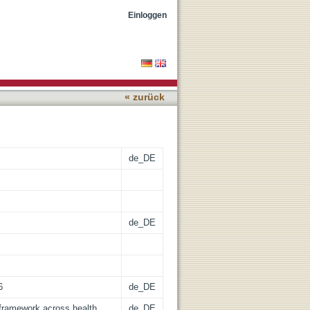
settings : theoretical and
Einloggen
« zurück
de_DE
de_DE
6
de_DE
 framework across health
de_DE