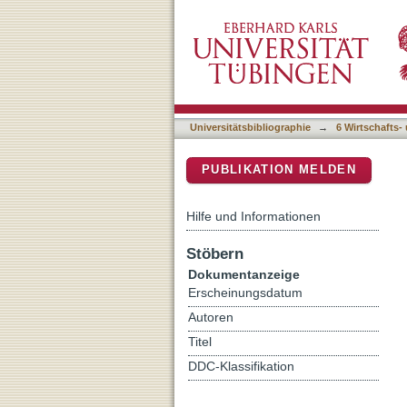
The capability approach as
DSpace Repositorium (Manakin b
empirical considerations
Universitätsbibliographie
→
6 Wirtschafts-
PUBLIKATION MELDEN
Hilfe und Informationen
Stöbern
Dokumentanzeige
Erscheinungsdatum
Autoren
Titel
DDC-Klassifikation