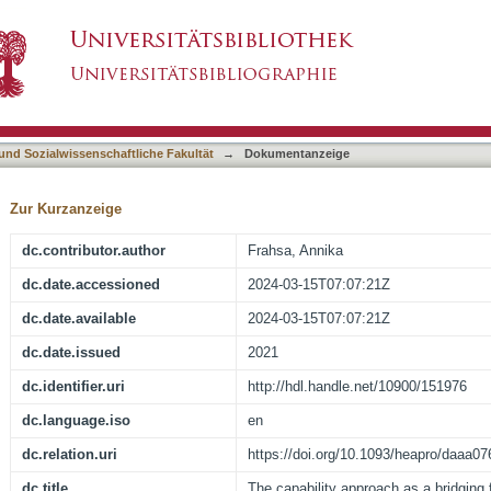
 a bridging framework across health promotion 
asiert)
 und Sozialwissenschaftliche Fakultät
→
Dokumentanzeige
Zur Kurzanzeige
dc.contributor.author
Frahsa, Annika
dc.date.accessioned
2024-03-15T07:07:21Z
dc.date.available
2024-03-15T07:07:21Z
dc.date.issued
2021
dc.identifier.uri
http://hdl.handle.net/10900/151976
dc.language.iso
en
dc.relation.uri
https://doi.org/10.1093/heapro/daaa07
dc.title
The capability approach as a bridging