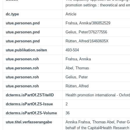
promotion settings : theoretical and e
dc.type
Article
utue.personen.pnd
Frahsa, Annika/386852529
utue.personen.pnd
Gelius, Peter/376277556
utue.personen.pnd
Rütten, Alfred/16460605X
utue.publikation.seiten
493-504
utue.personen.roh
Frahsa, Annika
utue.personen.roh
Abel, Thomas
utue.personen.roh
Gelius, Peter
utue.personen.roh
Rütten, Alfred
dcterms.isPartOf.ZSTitelID
Health promotion international - Oxfor
dcterms.isPartOf.ZS-Issue
2
dcterms.isPartOf.ZS-Volume
36
utue.titel.verfasserangabe
Annika Frahsa, Thomas Abel, Peter Ge
behalf of the Capital4Health Researc