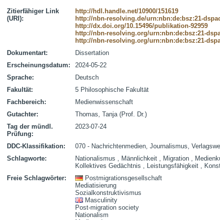
Zitierfähiger Link
http://hdl.handle.net/10900/151619
(URI):
http://nbn-resolving.de/urn:nbn:de:bsz:21-dspa
http://dx.doi.org/10.15496/publikation-92959
http://nbn-resolving.org/urn:nbn:de:bsz:21-dsp
http://nbn-resolving.org/urn:nbn:de:bsz:21-dsp
Dokumentart:
Dissertation
Erscheinungsdatum:
2024-05-22
Sprache:
Deutsch
Fakultät:
5 Philosophische Fakultät
Fachbereich:
Medienwissenschaft
Gutachter:
Thomas, Tanja (Prof. Dr.)
Tag der mündl.
2023-07-24
Prüfung:
DDC-Klassifikation:
070 - Nachrichtenmedien, Journalismus, Verlagsw
Schlagworte:
Nationalismus , Männlichkeit , Migration , Medienku
Kollektives Gedächtnis , Leistungsfähigkeit , Kon
Freie Schlagwörter:
Postmigrationsgesellschaft
Mediatisierung
Sozialkonstruktivismus
Masculinity
Post-migration society
Nationalism