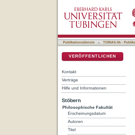
Doing »Deutschland« oder
DSpace Repositorium (Manakin b
Konstruktion ‚neuer deuts
2006 bis 2018
Publikationsdienste
→
TOBIAS-lib - Publik
VERÖFFENTLICHEN
Kontakt
Verträge
Hilfe und Informationen
Stöbern
Philosophische Fakultät
Erscheinungsdatum
Autoren
Titel