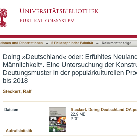
: Erfühltes Neuland in Arenen der Männlichkei
asiert)
cher‘ Deutungsmuster in der populärkulturellen
ationen und Dissertationen
→
5 Philosophische Fakultät
→
Dokumentanzeige
Doing »Deutschland« oder: Erfühltes Neuland
Männlichkeit*. Eine Untersuchung der Konstru
Deutungsmuster in der populärkulturellen Pro
bis 2018
Steckert, Ralf
Dateien:
Steckert. Doing Deutschland OA.pd
22.9 MB
PDF
Aufrufstatistik