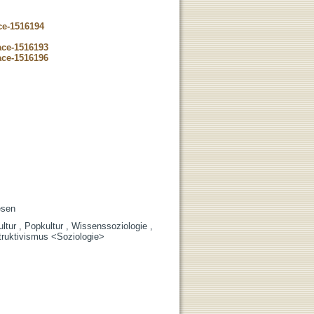
ce-1516194
ace-1516193
ace-1516196
esen
ltur , Popkultur , Wissenssoziologie ,
struktivismus <Soziologie>