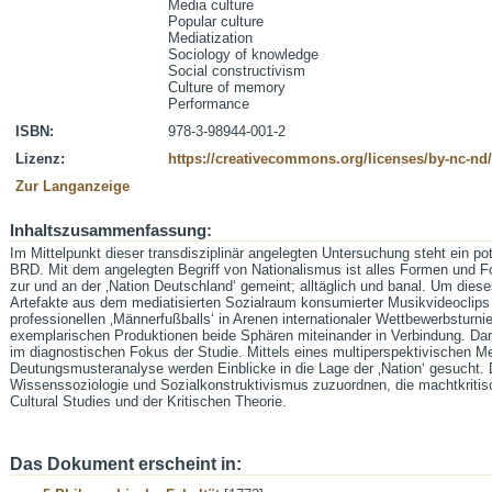
Media culture
Popular culture
Mediatization
Sociology of knowledge
Social constructivism
Culture of memory
Performance
ISBN:
978-3-98944-001-2
Lizenz:
https://creativecommons.org/licenses/by-nc-nd/
Zur Langanzeige
Inhaltszusammenfassung:
Im Mittelpunkt dieser transdisziplinär angelegten Untersuchung steht ein po
BRD. Mit dem angelegten Begriff von Nationalismus ist alles Formen und For
zur und an der ‚Nation Deutschland‘ gemeint; alltäglich und banal. Um diese
Artefakte aus dem mediatisierten Sozialraum konsumierter Musikvideoclips
professionellen ‚Männerfußballs‘ in Arenen internationaler Wettbewerbsturni
exemplarischen Produktionen beide Sphären miteinander in Verbindung. D
im diagnostischen Fokus der Studie. Mittels eines multiperspektivischen 
Deutungsmusteranalyse werden Einblicke in die Lage der ‚Nation‘ gesucht.
Wissenssoziologie und Sozialkonstruktivismus zuzuordnen, die machtkriti
Cultural Studies und der Kritischen Theorie.
Das Dokument erscheint in: