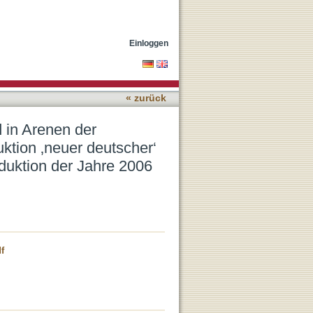
t*. Eine Untersuchung der
 Produktion der Jahre
Einloggen
« zurück
 in Arenen der
ktion ‚neuer deutscher‘
duktion der Jahre 2006
f