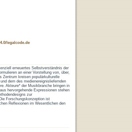
4.0/legalcode.de
tenziell erneuertes Selbstverständnis der
mulieren an einer Vorstellung von, über,
s Zentrum kreisen populärkulturelle
 und dem des medienereignisliefernden
ere. Akteure* der Musikbranche bringen in
araus hervorgehende Expressionen stehen
Methodendesigns zur
 Die Forschungskonzeption ist
schen Reflexionen im Wesentlichen den