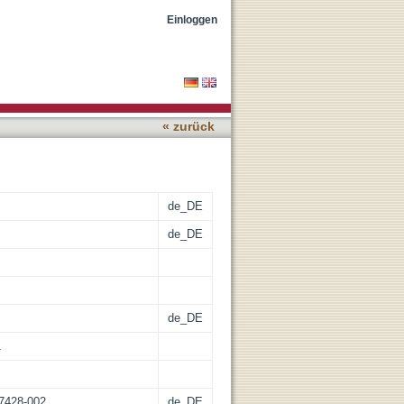
orgen
Einloggen
« zurück
de_DE
de_DE
de_DE
1
67428-002
de_DE