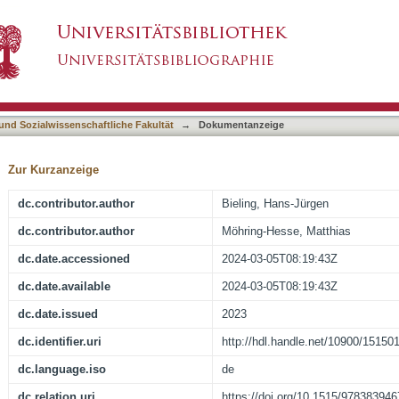
onflikte : Aussichten auf die Gesellschaft von m
asiert)
 und Sozialwissenschaftliche Fakultät
→
Dokumentanzeige
Zur Kurzanzeige
dc.contributor.author
Bieling, Hans-Jürgen
dc.contributor.author
Möhring-Hesse, Matthias
dc.date.accessioned
2024-03-05T08:19:43Z
dc.date.available
2024-03-05T08:19:43Z
dc.date.issued
2023
dc.identifier.uri
http://hdl.handle.net/10900/15150
dc.language.iso
de
dc.relation.uri
https://doi.org/10.1515/97838394