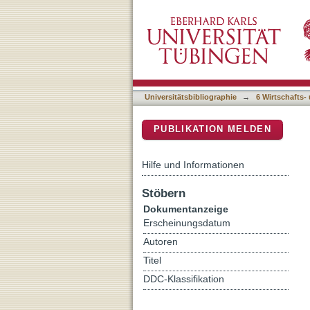
Einleitung: Infrastrukturk
DSpace Repositorium (Manakin b
Universitätsbibliographie
→
6 Wirtschafts-
PUBLIKATION MELDEN
Hilfe und Informationen
Stöbern
Dokumentanzeige
Erscheinungsdatum
Autoren
Titel
DDC-Klassifikation