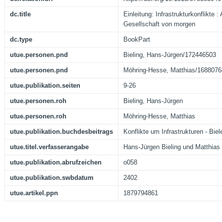
dc.title
Einleitung: Infrastrukturkonflikte :
Gesellschaft von morgen
dc.type
BookPart
utue.personen.pnd
Bieling, Hans-Jürgen/172446503
utue.personen.pnd
Möhring-Hesse, Matthias/168807
utue.publikation.seiten
9-26
utue.personen.roh
Bieling, Hans-Jürgen
utue.personen.roh
Möhring-Hesse, Matthias
utue.publikation.buchdesbeitrags
Konflikte um Infrastrukturen - Biele
utue.titel.verfasserangabe
Hans-Jürgen Bieling und Matthias
utue.publikation.abrufzeichen
o058
utue.publikation.swbdatum
2402
utue.artikel.ppn
1879794861