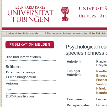
Psychological restoration depends on curiosi
DSpace Repositorium (Manakin basiert)
bird walk in a suburban blue space
Universitätsbibliographie
→
7 Mathematisch-Naturwissenschaftliche Fakultät
PUBLIKATION MELDEN
Psychological rest
species richness 
Hilfe und Informationen
Autor(en):
Randler
Cheyen
Stöbern
Tübinger
Randle
Dokumentanzeige
Autor(en):
Engese
Erscheinungsdatum
Fischer
Autoren
Vanhöf
Härtel, 
Titel
Neunho
DDC-Klassifikation
Erschienen in:
Frontie
Verlagsangabe:
Lausann