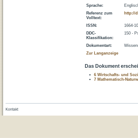
Sprache:
Englisc
Referenz zum
http://
Volltext:
ISSN:
1664-1
DDC-
150 - P
Klassifikation:
Dokumentart:
Wissens
Zur Langanzeige
Das Dokument erschein
6 Wirtschafts- und Soz
7 Mathematisch-Naturwi
Kontakt