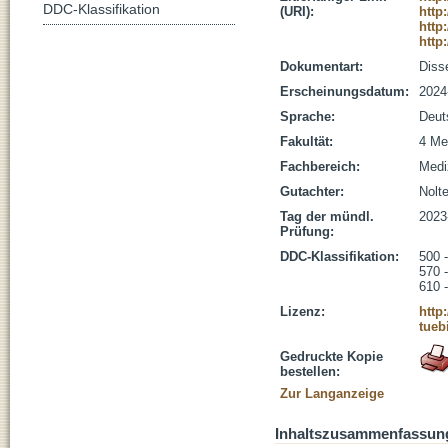
DDC-Klassifikation
(URI):
http
http
http
Dokumentart:
Disse
Erscheinungsdatum:
2024
Sprache:
Deut
Fakultät:
4 Me
Fachbereich:
Medi
Gutachter:
Nolt
Tag der mündl.
2023
Prüfung:
DDC-Klassifikation:
500 
570 
610 
Lizenz:
http
tueb
Gedruckte Kopie
bestellen:
Zur Langanzeige
Inhaltszusammenfassun