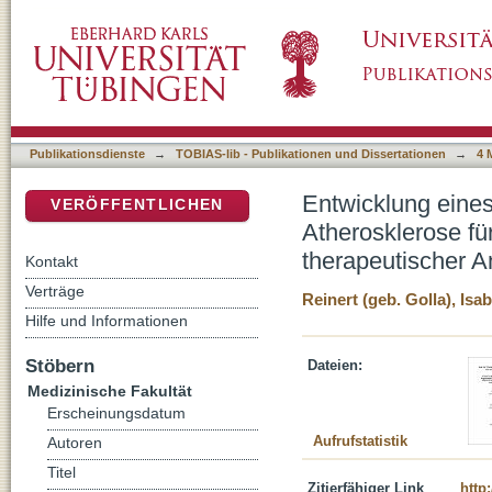
Entwicklung eines in-vitro 3D-Modells der Pl
DSpace Repositorium (Manakin basiert)
Untersuchung siRNA oder mRNA basierter th
Publikationsdienste
→
TOBIAS-lib - Publikationen und Dissertationen
→
4 
Entwicklung eines
VERÖFFENTLICHEN
Atherosklerose f
therapeutischer A
Kontakt
Verträge
Reinert (geb. Golla), Isab
Hilfe und Informationen
Stöbern
Dateien:
Medizinische Fakultät
Erscheinungsdatum
Aufrufstatistik
Autoren
Titel
Zitierfähiger Link
http