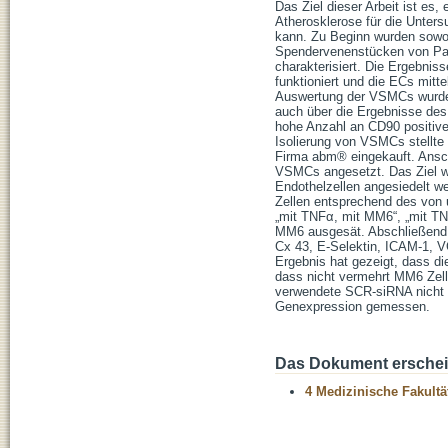
Das Ziel dieser Arbeit ist es,
Atherosklerose für die Unte
kann. Zu Beginn wurden sowoh
Spendervenenstücken von Pati
charakterisiert. Die Ergebniss
funktioniert und die ECs mitt
Auswertung der VSMCs wurden
auch über die Ergebnisse de
hohe Anzahl an CD90 positiven
Isolierung von VSMCs stellte
Firma abm® eingekauft. Ansc
VSMCs angesetzt. Das Ziel wa
Endothelzellen angesiedelt w
Zellen entsprechend des von
„mit TNFα, mit MM6“, „mit TN
MM6 ausgesät. Abschließend 
Cx 43, E-Selektin, ICAM-1,
Ergebnis hat gezeigt, dass d
dass nicht vermehrt MM6 Zelle
verwendete SCR-siRNA nicht wi
Genexpression gemessen.
Das Dokument erschein
4 Medizinische Fakultä