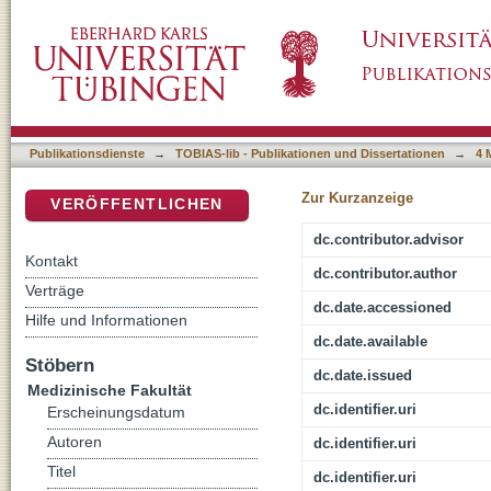
Quality-by-Design Optimization of intraperit
DSpace Repositorium (Manakin basiert)
Publikationsdienste
→
TOBIAS-lib - Publikationen und Dissertationen
→
4 
Zur Kurzanzeige
VERÖFFENTLICHEN
dc.contributor.advisor
Kontakt
dc.contributor.author
Verträge
dc.date.accessioned
Hilfe und Informationen
dc.date.available
Stöbern
dc.date.issued
Medizinische Fakultät
dc.identifier.uri
Erscheinungsdatum
Autoren
dc.identifier.uri
Titel
dc.identifier.uri