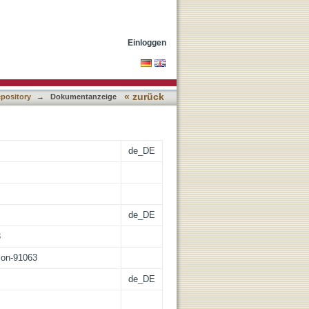
onsdistanten
Einloggen
« zurück
epository
→
Dokumentanzeige
de_DE
de_DE
3
tion-91063
de_DE