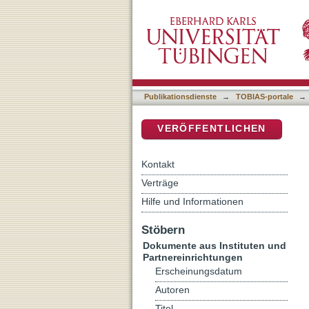
Welche Kompetenzen brauc
DSpace Repositorium (Manakin b
Schülerinnen und Schüle
Publikationsdienste
→
TOBIAS-portale
→
VERÖFFENTLICHEN
Kontakt
Verträge
Hilfe und Informationen
Stöbern
Dokumente aus Instituten und
Partnereinrichtungen
Erscheinungsdatum
Autoren
Titel