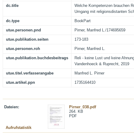
dc.title
Welche Kompetenzen brauchen Rel
Umgang mit religionsdistanten Sc
dc.type
BookPart
utue.personen.pnd
Pirner, Manfred L./174695659
utue.publikation.seiten
173-183
utue.personen.roh
Pirner, Manfred L.
utue.publikation.buchdesbeitrags
Reli - keine Lust und keine Ahnung
Vandenhoeck & Ruprecht, 2019
utue.titel.verfasserangabe
Manfred L. Pirner
utue.artikel.ppn
1735164410
Dateien:
Pirner_038.pdf
264. KB
PDF
Aufrufstatistik