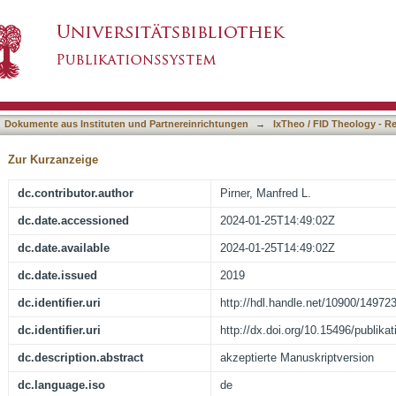
hen Religionslehrkräfte im Umgang mit religi
asiert)
rn?
Dokumente aus Instituten und Partnereinrichtungen
→
IxTheo / FID Theology - R
Zur Kurzanzeige
dc.contributor.author
Pirner, Manfred L.
dc.date.accessioned
2024-01-25T14:49:02Z
dc.date.available
2024-01-25T14:49:02Z
dc.date.issued
2019
dc.identifier.uri
http://hdl.handle.net/10900/14972
dc.identifier.uri
http://dx.doi.org/10.15496/publika
dc.description.abstract
akzeptierte Manuskriptversion
dc.language.iso
de