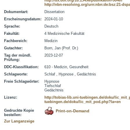
http://dx.doi.org/10.15496/publikation-90467
http://nbn-resolving.org/urn:nbn:de:bsz:21-dsp
Dokumentart:
Dissertation
Erscheinungsdatum:
2024-01-10
Sprache:
Deutsch
Fakultät:
4 Medizinische Fakultät
Fachbereich:
Medizin
Gutachter:
Born, Jan (Prof. Dr.)
Tag der mündl.
2023-12-07
Prüfung:
DDC-Klassifikation:
610 - Medizin, Gesundheit
Schlagworte:
Schlaf , Hypnose , Gedächtnis
Freie Schlagwörter:
Hypnose
Tiefschlaf
Gedächtnis
Lizenz:
http://tobias-lib.uni-tuebingen.de/doku/lic_mi
tuebingen.de/doku/lic_mit_pod.php?la=en
Gedruckte Kopie
Print-on-Demand
bestellen:
Zur Langanzeige