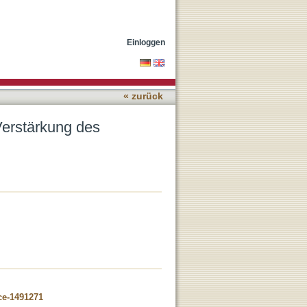
auf die
Einloggen
« zurück
Verstärkung des
ce-1491271