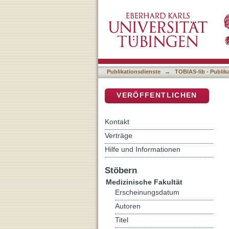
Der Einfluss hypnotischer
DSpace Repositorium (Manakin b
Gedächtniskonsolidierung
Publikationsdienste
→
TOBIAS-lib - Publik
VERÖFFENTLICHEN
Kontakt
Verträge
Hilfe und Informationen
Stöbern
Medizinische Fakultät
Erscheinungsdatum
Autoren
Titel