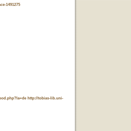
ace-1491275
t_pod.php?la=de
http://tobias-lib.uni-