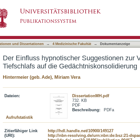
 Suggestionen zur Verstärkung des Tiefschlafs 
asiert)
ationen und Dissertationen
→
4 Medizinische Fakultät
→
Dokumentanzeige
Der Einfluss hypnotischer Suggestionen zur 
Tiefschlafs auf die Gedächtniskonsolidierung
Hintermeier (geb. Ade), Miriam Vera
Dateien:
DissertationMH.pdf
732. KB
PDF
Beschreibung:
PDFa
Aufrufstatistik
Zitierfähiger Link
http://hdl.handle.net/10900/149127
(URI):
http://nbn-resolving.de/urn:nbn:de:bsz:21-dspa