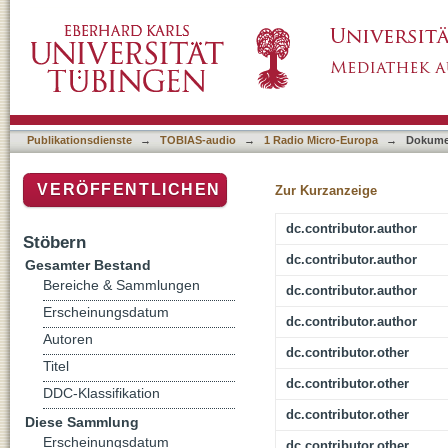
Wettlauf gegen die Zeit: Georg Elsers Ansch
Publikationsdienste
→
TOBIAS-audio
→
1 Radio Micro-Europa
→
Dokume
VERÖFFENTLICHEN
Zur Kurzanzeige
dc.contributor.author
Stöbern
dc.contributor.author
Gesamter Bestand
Bereiche & Sammlungen
dc.contributor.author
Erscheinungsdatum
dc.contributor.author
Autoren
dc.contributor.other
Titel
dc.contributor.other
DDC-Klassifikation
dc.contributor.other
Diese Sammlung
Erscheinungsdatum
dc.contributor.other