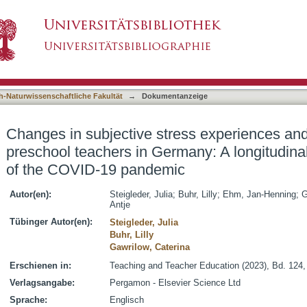
ss experiences and self-efficacy beliefs of pre
asiert)
study during 12 months of the COVID-19 pande
h-Naturwissenschaftliche Fakultät
→
Dokumentanzeige
Changes in subjective stress experiences and s
preschool teachers in Germany: A longitudina
of the COVID-19 pandemic
Autor(en):
Steigleder, Julia
;
Buhr, Lilly
;
Ehm, Jan-Henning
;
G
Antje
Tübinger Autor(en):
Steigleder, Julia
Buhr, Lilly
Gawrilow, Caterina
Erschienen in:
Teaching and Teacher Education (2023), Bd. 124, 
Verlagsangabe:
Pergamon - Elsevier Science Ltd
Sprache:
Englisch