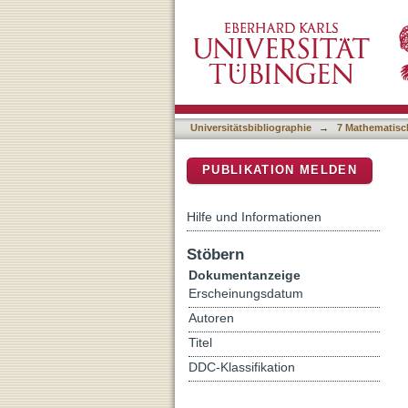
Changes in subjective stre
DSpace Repositorium (Manakin b
Germany: A longitudinal 
Universitätsbibliographie
→
7 Mathematisc
PUBLIKATION MELDEN
Hilfe und Informationen
Stöbern
Dokumentanzeige
Erscheinungsdatum
Autoren
Titel
DDC-Klassifikation