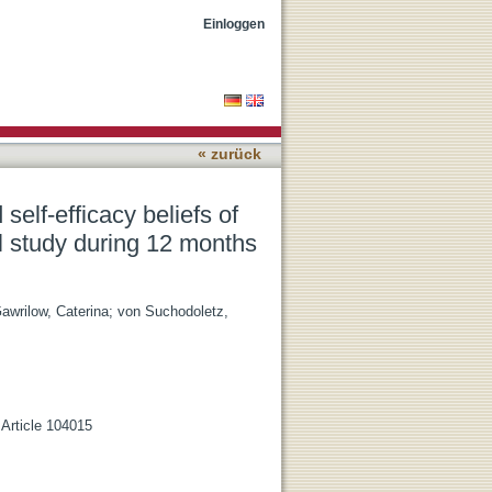
school teachers in
Einloggen
mic
« zurück
elf-efficacy beliefs of
l study during 12 months
awrilow, Caterina
;
von Suchodoletz,
Article 104015