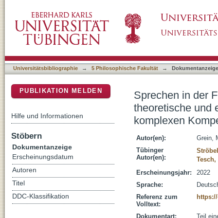
Sprechen in der Fremdsprache als sozio-mate
DSpace Repositorium (Manakin basiert)
Ansätze zur Rekonstruktion einer komplexen
Universitätsbibliographie
→
5 Philosophische Fakultät
→
Dokumentanzeig
PUBLIKATION MELDEN
Sprechen in der F
theoretische und 
Hilfe und Informationen
komplexen Kompet
Stöbern
Autor(en):
Grein, 
Dokumentanzeige
Tübinger
Ströbel
Erscheinungsdatum
Autor(en):
Tesch,
Autoren
Erscheinungsjahr:
2022
Titel
Sprache:
Deutsc
DDC-Klassifikation
Referenz zum
https:/
Volltext:
Dokumentart:
Teil ei