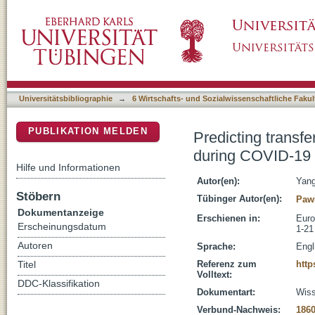
Predicting transfer fees in professional Eur
DSpace Repositorium (Manakin basiert)
machine learning
Universitätsbibliographie
→
6 Wirtschafts- und Sozialwissenschaftliche Fakul
PUBLIKATION MELDEN
Predicting transfe
during COVID-19 
Hilfe und Informationen
Autor(en):
Yang
Stöbern
Tübinger Autor(en):
Paw
Dokumentanzeige
Erschienen in:
Euro
Erscheinungsdatum
1-21
Autoren
Sprache:
Engl
Referenz zum
http
Titel
Volltext:
DDC-Klassifikation
Dokumentart:
Wiss
Verbund-Nachweis:
186