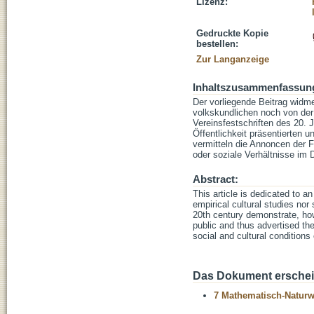
Lizenz:
Gedruckte Kopie
bestellen:
Zur Langanzeige
Inhaltszusammenfassun
Der vorliegende Beitrag widme
volkskundlichen noch von der
Vereinsfestschriften des 20. 
Öffentlichkeit präsentierten 
vermitteln die Annoncen der Fe
oder soziale Verhältnisse im 
Abstract:
This article is dedicated to a
empirical cultural studies no
20th century demonstrate, how
public and thus advertised th
social and cultural conditions
Das Dokument erschein
7 Mathematisch-Naturwi