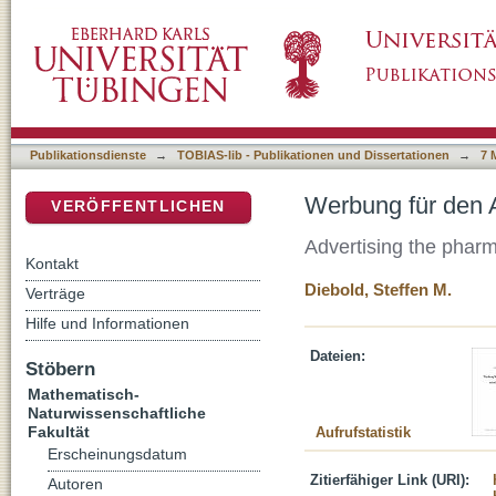
Werbung für den Apothekenbetrieb in örtliche
DSpace Repositorium (Manakin basiert)
Publikationsdienste
→
TOBIAS-lib - Publikationen und Dissertationen
→
7 
Werbung für den A
VERÖFFENTLICHEN
Advertising the phar
Kontakt
Diebold, Steffen M.
Verträge
Hilfe und Informationen
Dateien:
Stöbern
Mathematisch-
Naturwissenschaftliche
Fakultät
Aufrufstatistik
Erscheinungsdatum
Zitierfähiger Link (URI):
Autoren