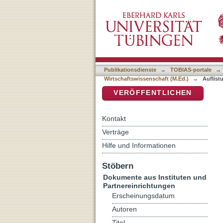
Auflistung Herausragende
DSpace Repositorium (Manakin b
(M.Ed.) nach DDC-Klassif
Publikationsdienste
→
TOBIAS-portale
→
Wirtschaftswissenschaft (M.Ed.)
→
Auflist
VERÖFFENTLICHEN
Kontakt
Verträge
Hilfe und Informationen
Stöbern
Dokumente aus Instituten und
Partnereinrichtungen
Erscheinungsdatum
Autoren
Titel