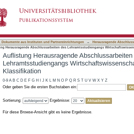
 Abschlussarbeiten des Lehramtsstudiengangs
asiert)
ikation
Dokumente aus Instituten und Partnereinrichtungen
→
Herausragende Abschluss
ung Herausragende Abschlussarbeiten des Lehramtsstudiengangs Wirtschaftswissens
Auflistung Herausragende Abschlussarbeiten
Lehramtsstudiengangs Wirtschaftswissensch
Klassifikation
0-9
A
B
C
D
E
F
G
H
I
J
K
L
M
N
O
P
Q
R
S
T
U
V
W
X
Y
Z
Oder geben Sie die ersten Buchstaben ein:
Sortierung:
Ergebnisse:
Für diese Browse-Ansicht gibt es keine Ergebnisse.