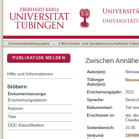
Zwischen Annäherung und Exotisierung
DSpace Repositorium (Manakin basiert)
Universitätsbibliographie
→
6 Wirtschafts- und Sozialwissenschaftliche Fakul
PUBLIKATION MELDEN
Zwischen Annäher
Autor(en):
Nieswan
Hilfe und Informationen
Tübinger
Nieswa
Autor(en):
Stöbern
Erscheinungsjahr:
2021
Dokumentanzeige
Sprache:
Deutsc
Erscheinungsdatum
Dokumentart:
Teil ei
Autoren
Erschienen in:
der, di
Titel
Claudia
DDC-Klassifikation
Seitenbereich:
31-35
Verbund-
185499