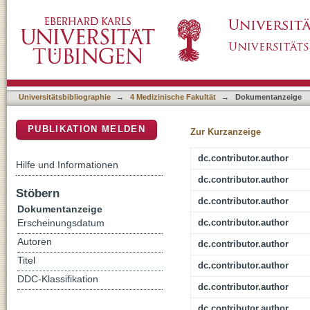
E-Mental-Health aftercare for children and adol
DSpace Repositorium (Manakin basiert)
hospitalization: study protocol of the randomi
Universitätsbibliographie
→
4 Medizinische Fakultät
→
Dokumentanzeige
PUBLIKATION MELDEN
Zur Kurzanzeige
dc.contributor.author
Hilfe und Informationen
dc.contributor.author
Stöbern
dc.contributor.author
Dokumentanzeige
dc.contributor.author
Erscheinungsdatum
Autoren
dc.contributor.author
Titel
dc.contributor.author
DDC-Klassifikation
dc.contributor.author
dc.contributor.author