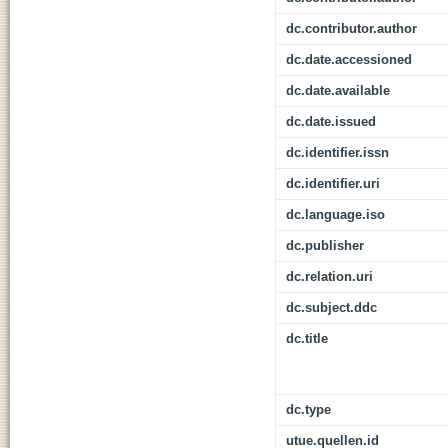
dc.contributor.author
dc.date.accessioned
dc.date.available
dc.date.issued
dc.identifier.issn
dc.identifier.uri
dc.language.iso
dc.publisher
dc.relation.uri
dc.subject.ddc
dc.title
dc.type
utue.quellen.id