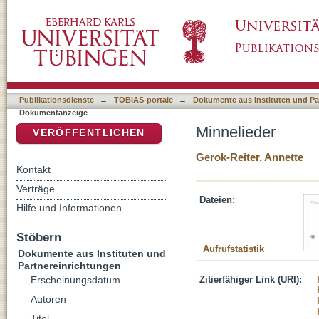
Minnelieder
DSpace Repositorium (Manakin basiert)
Publikationsdienste
→
TOBIAS-portale
→
Dokumente aus Instituten und Pa
Dokumentanzeige
Minnelieder
VERÖFFENTLICHEN
Gerok-Reiter, Annette
Kontakt
Verträge
Dateien:
Hilfe und Informationen
Stöbern
Aufrufstatistik
Dokumente aus Instituten und
Partnereinrichtungen
Zitierfähiger Link (URI):
Erscheinungsdatum
Autoren
Titel