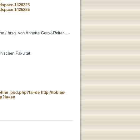
8
-dspace-1426223
-dspace-1426226
e / hrsg. von Annette Gerok-Reiter... -
phischen Fakultät
c_ohne_pod.php?la=de
http://tobias-
hp?la=en