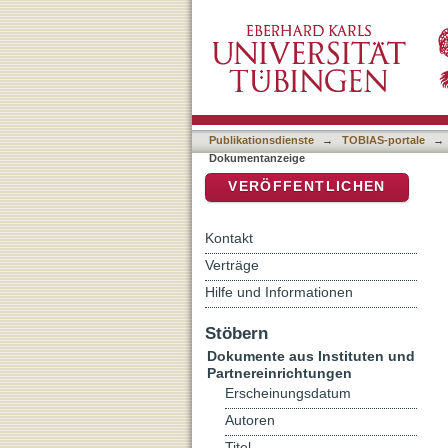
Reflexionsfiguren der Kün
DSpace Repositorium (Manakin b
Publikationsdienste
→
TOBIAS-portale
→
Dokumentanzeige
VERÖFFENTLICHEN
Kontakt
Verträge
Hilfe und Informationen
Stöbern
Dokumente aus Instituten und
Partnereinrichtungen
Erscheinungsdatum
Autoren
Titel