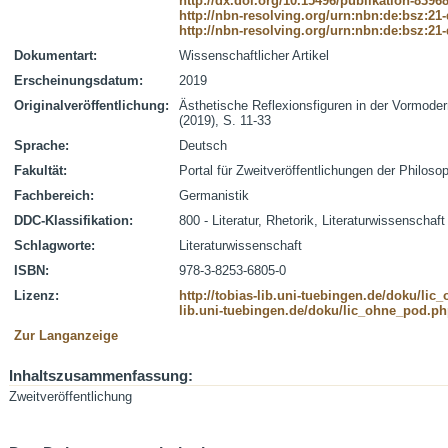
http://dx.doi.org/10.15496/publikation-8396
http://nbn-resolving.org/urn:nbn:de:bsz:21
http://nbn-resolving.org/urn:nbn:de:bsz:21
Dokumentart:
Wissenschaftlicher Artikel
Erscheinungsdatum:
2019
Originalveröffentlichung:
Ästhetische Reflexionsfiguren in der Vormodern
(2019), S. 11-33
Sprache:
Deutsch
Fakultät:
Portal für Zweitveröffentlichungen der Philoso
Fachbereich:
Germanistik
DDC-Klassifikation:
800 - Literatur, Rhetorik, Literaturwissenschaft
Schlagworte:
Literaturwissenschaft
ISBN:
978-3-8253-6805-0
Lizenz:
http://tobias-lib.uni-tuebingen.de/doku/li
lib.uni-tuebingen.de/doku/lic_ohne_pod.p
Zur Langanzeige
Inhaltszusammenfassung:
Zweitveröffentlichung