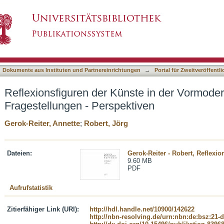
ste in der Vormoderne: Ansätze - Fragestellun
asiert)
Dokumente aus Instituten und Partnereinrichtungen
→
Portal für Zweitveröffent
Reflexionsfiguren der Künste in der Vormoder
Fragestellungen - Perspektiven
Gerok-Reiter, Annette
;
Robert, Jörg
Dateien:
Gerok-Reiter - Robert, Reflexion
9.60 MB
PDF
Aufrufstatistik
Zitierfähiger Link (URI):
http://hdl.handle.net/10900/142622
http://nbn-resolving.de/urn:nbn:de:bsz:21-