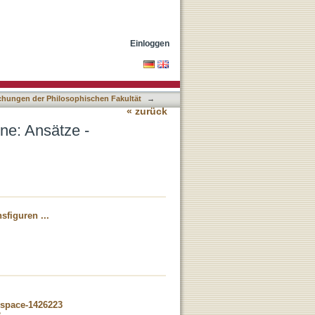
gen - Perspektiven
Einloggen
lichungen der Philosophischen Fakultät
→
« zurück
ne: Ansätze -
sfiguren ...
dspace-1426223