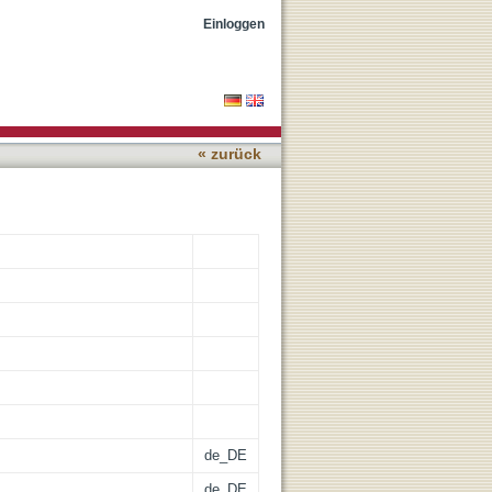
us Images
Einloggen
« zurück
de_DE
de_DE