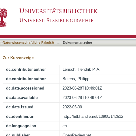
s the Influence of Patient Attributes on Fund
asiert)
h-Naturwissenschaftliche Fakultät
→
Dokumentanzeige
Zur Kurzanzeige
dc.contributor.author
Lensch, Hendrik P. A.
dc.contributor.author
Berens, Philipp
dc.date.accessioned
2023-06-28T10:49:01Z
dc.date.available
2023-06-28T10:49:01Z
dc.date.issued
2022-05-09
dc.identifier.uri
http://hdl.handle.net/10900/142612
dc.language.iso
en
dc.publisher
OpenReview.net