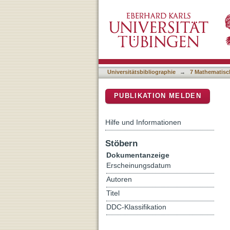
A Generative Model Reveal
DSpace Repositorium (Manakin b
Universitätsbibliographie
→
7 Mathematisc
PUBLIKATION MELDEN
Hilfe und Informationen
Stöbern
Dokumentanzeige
Erscheinungsdatum
Autoren
Titel
DDC-Klassifikation