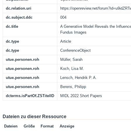
dc.relation.uri
https://openreview.net/forum?id=u9idZ
dc.subject.ddc
004
dc.title
A Generative Model Reveals the Influence 
Fundus Images
dc.type
Article
dc.type
ConferenceObject
utue.personen.roh
Müller, Sarah
utue.personen.roh
Koch, Lisa M.
utue.personen.roh
Lensch, Hendrik P. A.
utue.personen.roh
Berens, Philipp
dcterms.isPartOf.ZSTitelID
MIDL 2022 Short Papers
Dateien zu dieser Ressource
Dateien
Größe
Format
Anzeige