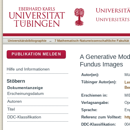
A Generative Model Reveals the Influence of
DSpace Repositorium (Manakin basiert)
Universitätsbibliographie
→
7 Mathematisch-Naturwissenschaftliche Fakultät
PUBLIKATION MELDEN
A Generative Mode
Fundus Images
Hilfe und Informationen
Autor(en):
Mül
Stöbern
Tübinger Autor(en):
Len
Dokumentanzeige
Be
Erscheinungsdatum
Erschienen in:
MID
Autoren
Verlagsangabe:
Op
Titel
Sprache:
Eng
DDC-Klassifikation
Referenz zum Volltext:
ht
DDC-Klassifikation:
004