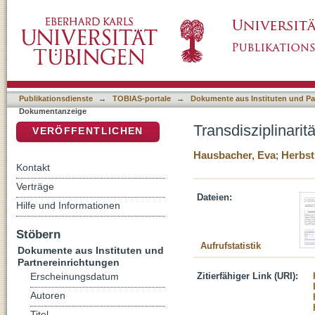
Transdisziplinarität - von der Theorie zur pr
DSpace Repositorium (Manakin basiert)
Publikationsdienste
→
TOBIAS-portale
→
Dokumente aus Instituten und Pa
Dokumentanzeige
Transdisziplinarit
VERÖFFENTLICHEN
Hausbacher, Eva
;
Herbst
Kontakt
Verträge
Dateien:
Hilfe und Informationen
Stöbern
Aufrufstatistik
Dokumente aus Instituten und
Partnereinrichtungen
Zitierfähiger Link (URI):
Erscheinungsdatum
Autoren
Titel