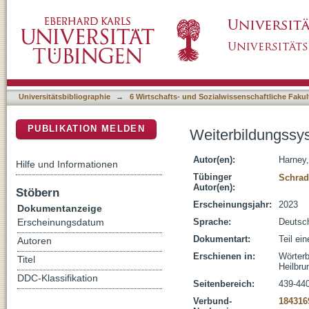
Weiterbildungssystem
DSpace Repositorium (Manakin basiert)
Universitätsbibliographie
→
6 Wirtschafts- und Sozialwissenschaftliche Fakul
PUBLIKATION MELDEN
Weiterbildungssy
Autor(en):
Harney,
Hilfe und Informationen
Tübinger
Schrad
Autor(en):
Stöbern
Erscheinungsjahr:
2023
Dokumentanzeige
Sprache:
Deutsc
Erscheinungsdatum
Dokumentart:
Teil ei
Autoren
Erschienen in:
Wörterb
Titel
Heilbru
DDC-Klassifikation
Seitenbereich:
439-44
Verbund-
184316