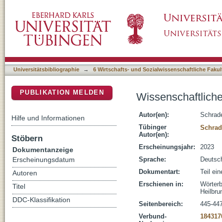
Wissenschaftliche Politikberatung
DSpace Repositorium (Manakin basiert)
Universitätsbibliographie
→
6 Wirtschafts- und Sozialwissenschaftliche Fakul
PUBLIKATION MELDEN
Wissenschaftliche
Autor(en):
Schrade
Hilfe und Informationen
Tübinger
Schrad
Autor(en):
Stöbern
Erscheinungsjahr:
2023
Dokumentanzeige
Sprache:
Deutsc
Erscheinungsdatum
Dokumentart:
Teil ei
Autoren
Erschienen in:
Wörterb
Titel
Heilbru
DDC-Klassifikation
Seitenbereich:
445-44
Verbund-
184317