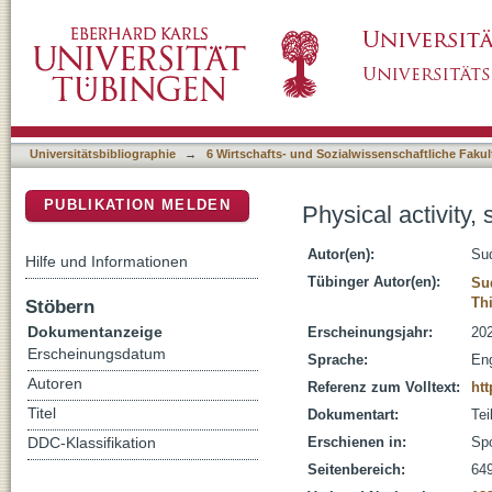
Physical activity, subjective well-being and m
DSpace Repositorium (Manakin basiert)
Universitätsbibliographie
→
6 Wirtschafts- und Sozialwissenschaftliche Fakul
PUBLIKATION MELDEN
Physical activity,
Autor(en):
Su
Hilfe und Informationen
Tübinger Autor(en):
Su
Th
Stöbern
Dokumentanzeige
Erscheinungsjahr:
20
Erscheinungsdatum
Sprache:
Eng
Autoren
Referenz zum Volltext:
htt
Titel
Dokumentart:
Tei
Erschienen in:
Spo
DDC-Klassifikation
Seitenbereich:
64